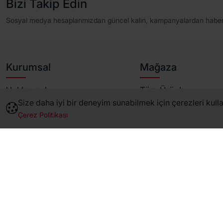
Bizi Takip Edin
Sosyal medya hesaplarımızdan güncel kalın, kampanyalardan haber
Kurumsal
Mağaza
Hakkımızda
Tüm Ürünler
Size daha iyi bir deneyim sunabilmek için çerezleri kullan
Marka Yönergeleri
Öne Çıkanlar
Çerez Politikası
Sertifikalar
Çok Satanlar
S.S.S
İndirimli Ürünler
Banka Hesaplarımız
Çok Al Az Öde
İletişim