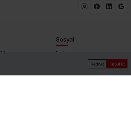
Sosyal
tikası
Instagram
litikası
Facebook
Reddet
Kabul Et
zleşmesi
Linkedin
artları
Google
leşmesi