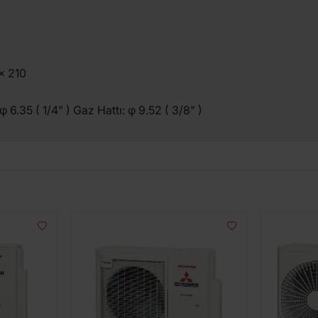
x 210
: φ 6.35 ( 1/4" ) Gaz Hattı: φ 9.52 ( 3/8" )