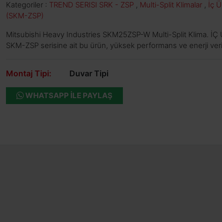
Kategoriler :
TREND SERISI SRK - ZSP
,
Multi-Split Klimalar
,
İç Ü
(SKM-ZSP)
Mitsubishi Heavy Industries SKM25ZSP-W Multi-Split Klima. İ
SKM-ZSP serisine ait bu ürün, yüksek performans ve enerji verim
Montaj Tipi:
Duvar Tipi
WHATSAPP ILE PAYLAŞ