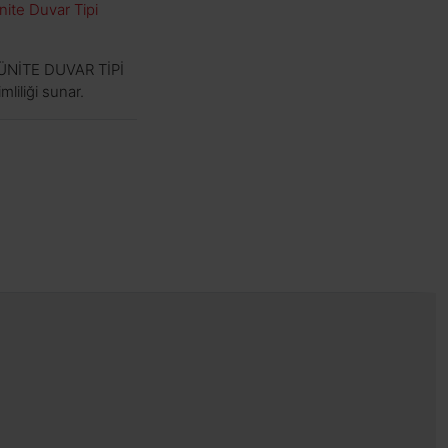
nite Duvar Tipi
Ç ÜNİTE DUVAR TİPİ
liliği sunar.