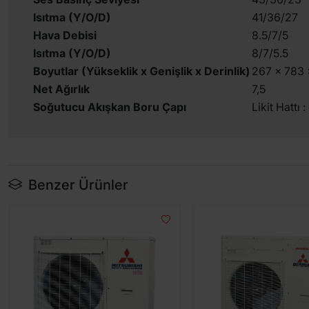
Isıtma (Y/O/D)
41/36/27
Hava Debisi
8.5/7/5
Isıtma (Y/O/D)
8/7/5.5
Boyutlar (Yükseklik x Genişlik x Derinlik)
267 x 783 
Net Ağırlık
7,5
Soğutucu Akışkan Boru Çapı
Likit Hattı 
Benzer Ürünler