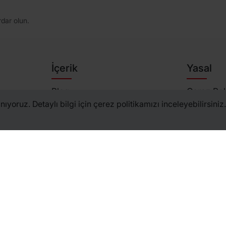
dar olun.
İçerik
Yasal
Blog
Çerez Poli
ıyoruz. Detaylı bilgi için çerez politikamızı inceleyebilirsiniz.
Haberler
Gizlilik Po
Duyurular
Üyelik Sö
Etiketler
Kullanım Ş
Site Haritası
Satış Söz
KVKK
Çalışma Saatleri
Hafta İçi
08:00 - 17:00