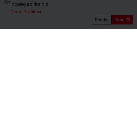
inceleyebilirsiniz.
Çerez Politikası
Kurumsal
Reddet
Kabul Et
Mağaza
İçerik
Yasal
Sosyal
Çalışma Saatleri
Hafta İçi
08:00 - 17:00
Hafta Sonu
08:00 - 17:00