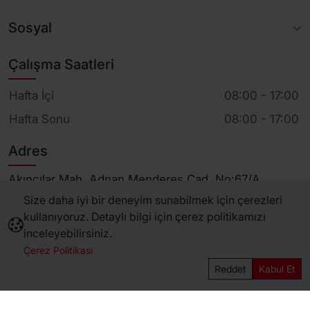
Sosyal
Çalışma Saatleri
Hafta İçi
08:00 - 17:00
Hafta Sonu
08:00 - 17:00
Adres
Akıncılar Mah. Adnan Menderes Cad. No:67/A
Bakkallar Mevkii Adapazarı/Sakarya
Size daha iyi bir deneyim sunabilmek için çerezleri
kullanıyoruz. Detaylı bilgi için çerez politikamızı
inceleyebilirsiniz.
Çerez Politikası
Fiyatları Görmek İçin Giriş Yapınız.
Sepete Ekle
Reddet
Kabul Et
Copyright © 2026 Mutlu Klima Tüm hakları saklıdır.