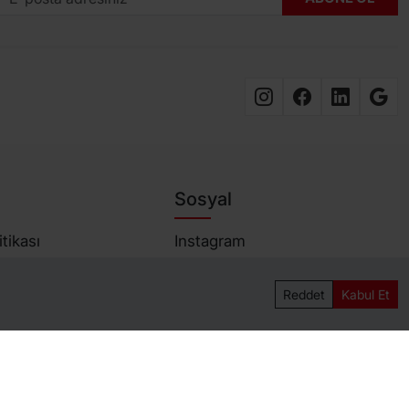
Sosyal
tikası
Instagram
litikası
Facebook
Reddet
Kabul Et
zleşmesi
Linkedin
artları
Google
leşmesi