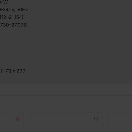
X-W
20-240V, 50Hz
412~21.154)
.730~27.978)
(+71) x 290