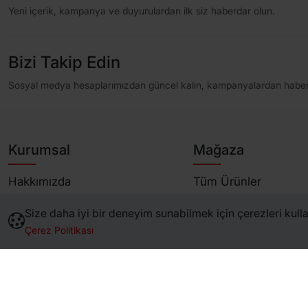
Yeni içerik, kampanya ve duyurulardan ilk siz haberdar olun.
Bizi Takip Edin
Sosyal medya hesaplarımızdan güncel kalın, kampanyalardan haber
Kurumsal
Mağaza
Hakkımızda
Tüm Ürünler
Marka Yönergeleri
Öne Çıkanlar
Size daha iyi bir deneyim sunabilmek için çerezleri kullan
Sertifikalar
Çok Satanlar
Çerez Politikası
S.S.S
İndirimli Ürünler
Banka Hesaplarımız
Çok Al Az Öde
İletişim