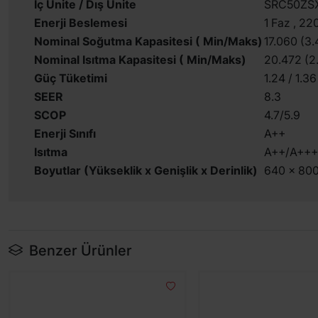
İç Ünite / Dış Ünite
SRC50ZS
Enerji Beslemesi
1 Faz , 2
Nominal Soğutma Kapasitesi ( Min/Maks)
17.060 (3.
Nominal Isıtma Kapasitesi ( Min/Maks)
20.472 (2
Güç Tüketimi
1.24 / 1.36
SEER
8.3
SCOP
4.7/5.9
Enerji Sınıfı
A++
Isıtma
A++/A+++
Boyutlar (Yükseklik x Genişlik x Derinlik)
640 x 800
Benzer Ürünler