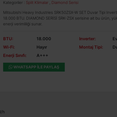
Kategoriler :
Split Klimalar
,
Diamond Serisi
Mitsubishi Heavy Industries SRK50ZSX-W SET Duvar Tipi Inverte
18.000 BTU. DIAMOND SERİSİ SRK-ZSX serisine ait bu ürün, y
enerji verimliliği sunar.
BTU:
18.000
Inverter:
Ev
Wi-Fi:
Hayır
Montaj Tipi:
Du
Enerji Sınıfı:
A+++
WHATSAPP ILE PAYLAŞ
U/h