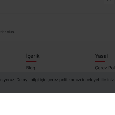
dar olun.
İçerik
Yasal
Blog
Çerez Poli
Haberler
Gizlilik Po
ıyoruz. Detaylı bilgi için çerez politikamızı inceleyebilirsiniz.
Duyurular
Üyelik Sö
Etiketler
Kullanım Ş
Site Haritası
Satış Söz
KVKK