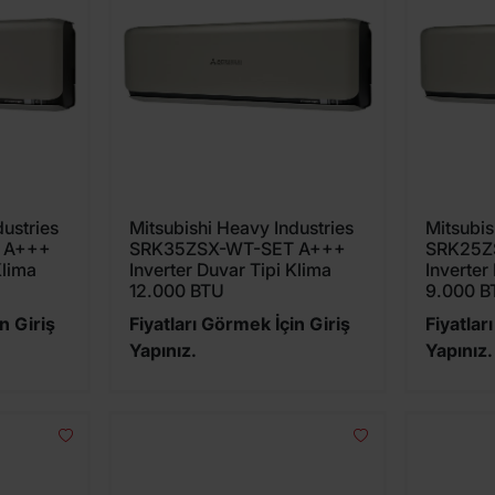
dustries
Mitsubishi Heavy Industries
Mitsubis
 A+++
SRK35ZSX-WT-SET A+++
SRK25Z
Klima
Inverter Duvar Tipi Klima
Inverter
12.000 BTU
9.000 B
n Giriş
Fiyatları Görmek İçin Giriş
Fiyatlar
Yapınız.
Yapınız.