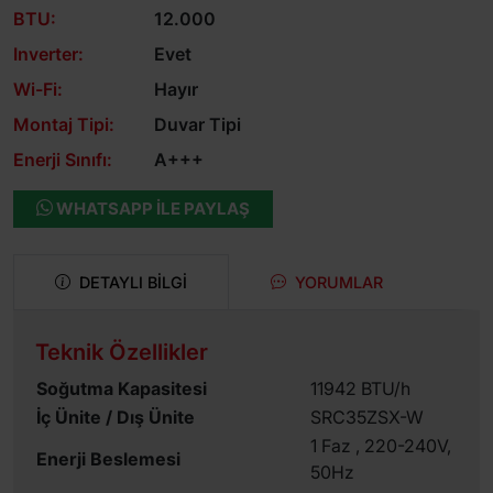
BTU:
12.000
Inverter:
Evet
Wi-Fi:
Hayır
Montaj Tipi:
Duvar Tipi
Enerji Sınıfı:
A+++
WHATSAPP ILE PAYLAŞ
DETAYLI BILGI
YORUMLAR
Teknik Özellikler
Soğutma Kapasitesi
11942 BTU/h
İç Ünite / Dış Ünite
SRC35ZSX-W
1 Faz , 220-240V,
Enerji Beslemesi
50Hz