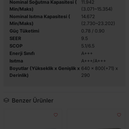
Nominal Soğutma Kapasitesi (
11.942
Min/Maks)
(3.071~15.354)
Nominal Isıtma Kapasitesi (
14.672
Min/Maks)
(2.730~23.202)
Güç Tüketimi
0.78 / 0.90
SEER
9.5
SCOP
5.1/6.5
Enerji Sınıfı
A+++
Isıtma
A+++/A+++
Boyutlar (Yükseklik x Genişlik x
640 x 800(+71) x
Derinlik)
290
Benzer Ürünler