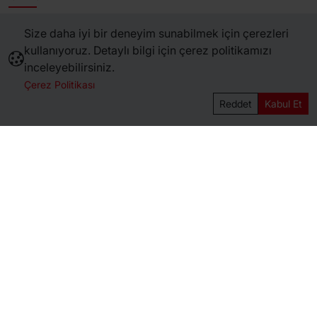
Hafta İçi
08:00 - 17:00
Size daha iyi bir deneyim sunabilmek için çerezleri
Hafta Sonu
08:00 - 17:00
kullanıyoruz. Detaylı bilgi için çerez politikamızı
inceleyebilirsiniz.
Adres
Çerez Politikası
Fiyatları Görmek İçin Giriş Yapınız.
Sepete Ekle
Reddet
Kabul Et
Akıncılar Mah. Adnan Menderes Cad. No:67/A
Bakkallar Mevkii Adapazarı/Sakarya
Copyright © 2026 Mutlu Klima Tüm hakları saklıdır.